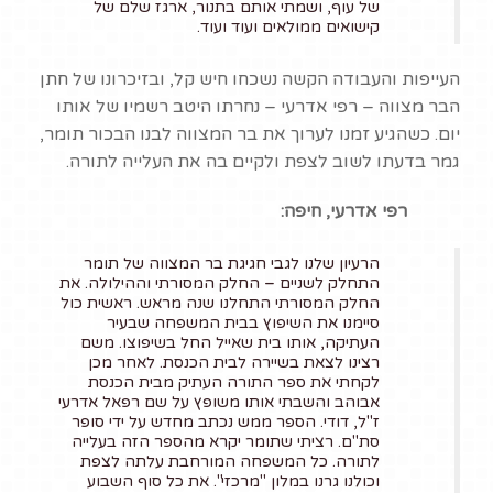
של עוף, ושמתי אותם בתנור, ארגז שלם של
קישואים ממולאים ועוד ועוד.
העייפות והעבודה הקשה נשכחו חיש קל, ובזיכרונו של חתן
הבר מצווה – רפי אדרעי – נחרתו היטב רשמיו של אותו
יום. כשהגיע זמנו לערוך את בר המצווה לבנו הבכור תומר,
גמר בדעתו לשוב לצפת ולקיים בה את העלייה לתורה.
רפי אדרעי, חיפה:
הרעיון שלנו לגבי חגיגת בר המצווה של תומר
התחלק לשניים – החלק המסורתי וההילולה. את
החלק המסורתי התחלנו שנה מראש. ראשית כול
סיימנו את השיפוץ בבית המשפחה שבעיר
העתיקה, אותו בית שאייל החל בשיפוצו. משם
רצינו לצאת בשיירה לבית הכנסת. לאחר מכן
לקחתי את ספר התורה העתיק מבית הכנסת
אבוהב והשבתי אותו משופץ על שם רפאל אדרעי
ז"ל, דודי. הספר ממש נכתב מחדש על ידי סופר
סת"ם. רציתי שתומר יקרא מהספר הזה בעלייה
לתורה. כל המשפחה המורחבת עלתה לצפת
וכולנו גרנו במלון "מרכזי". את כל סוף השבוע