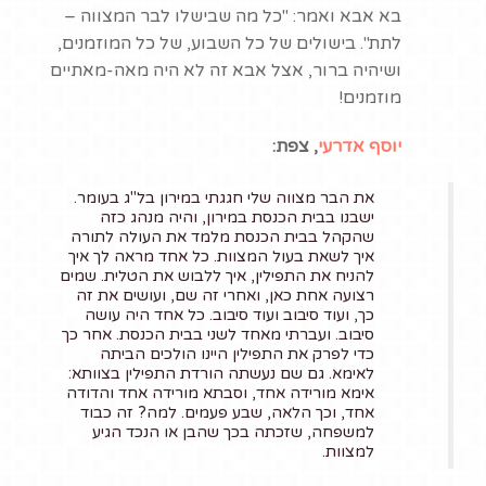
בא אבא ואמר: "כל מה שבישלו לבר המצווה –
לאובייקטים הגרפיים
לתת". בישולים של כל השבוע, של כל המוזמנים,
באתר יש חלופה
ושיהיה ברור, אצל אבא זה לא היה מאה-מאתיים
טקסטואלית (alt).
מוזמנים!
האתר מאפשר שינוי גודל
הגופן על ידי שימוש
יוסף אדרעי
, צפת:
במקש CTRL וגלגלת
העכבר וכן בלחיצה על
את הבר מצווה שלי חגגתי במירון בל"ג בעומר.
הכפתור המתאים בערכת
ישבנו בבית הכנסת במירון, והיה מנהג כזה
ההנגשה הנגללת בצד
שהקהל בבית הכנסת מלמד את העולה לתורה
איך לשאת בעול המצוות. כל אחד מראה לך איך
האתר ונפתחת בלחיצה
להניח את התפילין, איך ללבוש את הטלית. שמים
על הסמלון של כסא
רצועה אחת כאן, ואחרי זה שם, ועושים את זה
הגלגלים.
כך, ועוד סיבוב ועוד סיבוב. כל אחד היה עושה
סיבוב. ועברתי מאחד לשני בבית הכנסת. אחר כך
הקישורים באתר ברורים
כדי לפרק את התפילין היינו הולכים הביתה
ומכילים הסבר להיכן הם
לאימא. גם שם נעשתה הורדת התפילין בצוותא:
אימא מורידה אחד, וסבתא מורידה אחד והדודה
מקשרים.
אחד, וכך הלאה, שבע פעמים. למה? זה כבוד
לחיצה על הכפתור
למשפחה, שזכתה בכך שהבן או הנכד הגיע
המתאים בערכת ההנגשה
למצוות.
שבצד האתר, מסמנת