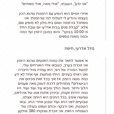
"אני יודע", השבתי, "אולי מאה, אולי מאתיים".
האתר כולו לגוונים של
שחור ולבן, השני מעביר
אחרי יומיים הוא הופיע עם הזמנות שהוא הכין
את האתר כולו למצב של
בעצמו והודיע לי לשלוח למי שהזמנתי. אני
מסתכל בהזמנה ושום בית מלון לא מופיע שם,
ניגודיות גבוהה.
אלא: "קבלת פנים בבית אדרעי יום שבת החל
מ-10:00 בבוקר". והוא כמובן הזמין ועד כמה
× סגירת חלונית ההצהרה
וכמה מאות נוספים.
מזל אדרעי, חיפה:
אי אפשר לתאר את כמות האנשים שהוא הזמין.
אני זוכרת בערב, כשבאו אליי האורחים שלי,
למשל המורה של רפי, היא עמדה מולי ודיברה
ואני ראיתי בעיניים. הייתי מותשת. אף אחד לא ידע
כמה משה הזמין. אז איך בכל זאת מכינים את
הבישולים? מתחילים ללכת לשוק מאה פעמים
הלוך וחזור. משה הולך ומביא עוד ועוד ועוד. היו
כמה דודות זקנות, וביניהן אחות אמו של אהליאב,
שמשה אימץ. בכל החגים היא הייתה אצלנו,
שבועיים לפני החג ועוד שבוע אחרי החג. ובאו
השכנות, ואני ורבקה וכולם נשאנו בעולה של
השמחה הזאת. אני זוכרת שניקיתי 380 פולקע