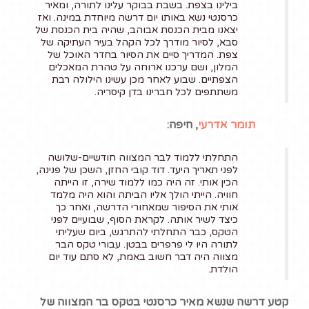
בילינו בצפת. בשבת בבוקר עלינו לתורה, ומאיר
כרסנטי נשא באותו יום דרשה מיוחדת במינה. ואז
יצאנו מבית הכנסת אבוהב, שהיה בית הכנסת של
סבא, לסיור מודרך לכל הקהל בעיר העתיקה של
צפת. המדריך סיים את הסיור בחדר האוכל של
המלון, ושם ערכנו ארוחה על טהרת המאכלים
הצפתיים. שבוע לאחר מכן עשינו הילולה רבת
משתתפים לכל חברינו בדן קיסריה.
תומר אדרעי
, חיפה:
התחלתי ללמוד לבר המצווה חודשיים-שלושה
לפני תאריך היעד. דוד קובי החזן, השכן של פנינה,
הכין אותי. זה היה כמו ללמוד שירה, זו הייתה
חוויה. הייתי הולך אליו הביתה והוא היה מלמד
אותי את הסיפור שמאחורי הדרשה, ואחר כך
כיצד לשיר אותה. לקראת הסוף, שבועיים לפני
הטקס, כבר התחלתי להתרגש, ביום שעליתי
לתורה היו לי פרפרים בבטן. עבורי טקס הבר
מצווה היה דבר חשוב באמת, לא סתם עוד יום
הולדת.
קטע דרשה שנשא מאיר כרסנטי בטקס בר המצווה של