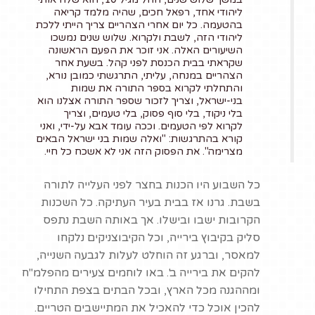
באתר:
ליהודי אחד, רפאל חכים, שהיה מלמד קריאה
בהטעמה. כל יום אחרי הצהריים צריך הייתי ללכת
אמצעי הניווט
ליהודי הזה, לשבת ולקרוא. שלוש שנים נמשכו
וההתמצאות באתר
השיעורים האלה. אני זוכר את הפעם הראשונה
פשוטים ונוחים לשימוש.
שקראתי בבית הכנסת לפני קהל. בשעת אחר
הצהריים במנחה, עליתי, התרגשתי כמובן נורא,
תכני האתר כתובים
והתחלתי לקרוא בספר התורה את שמות
בשפה פשוטה וברורה
בני-ישראל, וצריך לזכור שספר התורה אצלנו הוא
בלי ניקוד, בלי סוף פסוק, בלי טעמים, וצריך
ומאורגנים היטב
לקרוא לפי הטעמים. וככה עומד אבא על-ידי, ואני
באמצעות כותרות
קורא בהתרגשות: "ואלה שמות בני ישראל הבאים
ורשימות.
מצרימה". את הפסוק הזה אני לא אשכח כל חיי.
מבנה קבוע ואחיד
כל השבוע היו הכנות בחצר לפני העלייה לתורה
לנושאים, תתי הנושאים
בשבת. גרנו אז בבית בעיר העתיקה. כל השכנות
והדפים באתר.
הקרובות ישבו ובישלו. אך באותה השבת נתפס
האתר מותאם לצפייה
סליק בקיבוץ בירייה, וכל הקיבוצניקים נלקחו
בסוגי הדפדפנים השונים
למאסר, וברגע זה הוחלט לעלות לגבעה השנייה,
(כמו כרום, פיירפוקס
להקים את בירייה ב'. באו לוחמים צעירים מהפלמ"ח
ואופרה)
ומההגנה מכל הארץ, ובכל הבתים בצפת התחילו
האתר מותאם לסביבות
להכין אוכל כדי להאכיל את המתיישבים הטריים.
עבודה ברזולוציות שונות.