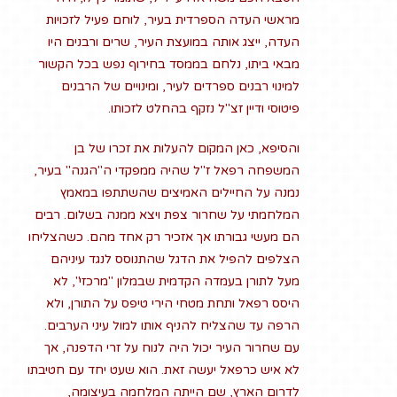
מראשי העדה הספרדית בעיר, לוחם פעיל לזכויות
העדה, ייצג אותה במועצת העיר, שרים ורבנים היו
מבאי ביתו, נלחם בממסד בחירוף נפש בכל הקשור
למינוי רבנים ספרדים לעיר, ומינויים של הרבנים
פיטוסי ודיין זצ"ל נזקף בהחלט לזכותו.
והסיפא, כאן המקום להעלות את זכרו של בן
המשפחה רפאל ז"ל שהיה ממפקדי ה"הגנה" בעיר,
נמנה על החיילים האמיצים שהשתתפו במאמץ
המלחמתי על שחרור צפת ויצא ממנה בשלום. רבים
הם מעשי גבורתו אך אזכיר רק אחד מהם. כשהצליחו
הצלפים להפיל את הדגל שהתנוסס לנגד עיניהם
מעל לתורן בעמדה הקדמית שבמלון "מרכזי", לא
היסס רפאל ותחת מטחי הירי טיפס על התורן, ולא
הרפה עד שהצליח להניף אותו למול עיני הערבים.
עם שחרור העיר יכול היה לנוח על זרי הדפנה, אך
לא איש כרפאל יעשה זאת. הוא שעט יחד עם חטיבתו
לדרום הארץ, שם הייתה המלחמה בעיצומה,