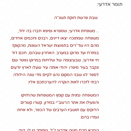
תומר אדרעי:
שבת פרשת חוקת תשנ"ה
... משפחת אדרעי, שספרא וסיפא חברו בה יחד,
משפחה שמתוכה יצאו דיינים, רבנים וחכמים אחדים,
מהם היו שד"רים בתפוצות ישראל השונות, מהקווקז
במזרח ועד מרוקו במערב. האחרון שבהם, חכם דוד
חי אדרעי, שבעיצומה של שליחות במרוקו נפטר שם
ונקבר בעיר סיפרו. יהודי אותה עיר שעלו לארץ יודעים
לספר לנו שבני המקום נהגו לקיים מדי שנה הילולה
רבתי לזכרו לאות הוקרה להערכתכם אליו.
המשפחה נמנית עם קומץ המשפחות שהחזיקו
והפעילו את אתר הרשב"י במירון, קשרו קשרים
הדוקים עם תושביו הערבים של הכפר, ולא אחת
נעזרו בהם.
הסבא חכם משה אדרעי ז"ל, שתומר נין לו, היה