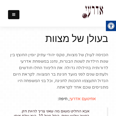
×
הצהרת נגישות
אתר זה מונגש לאנשים עם
מוגבלויות על פי
Web Content
בעולן של מצוות
Accessibility Guidelines
2
ברמה AA.
האתר נמצא תמידית בתהליכי
הכניסה לעולן של מצוות, טקס יהודי עתיק יומין החוצץ בין
הנגשה: אנו עושים כל שביכולתנו
שנות הילדות לשנות הבגרות, נחגג במשפחת אדרעי
שהאתר יהיה נגיש לאנשים עם
לדורותיה בהילולה גדולה. את הלימוד החלו חודשים
מוגבלות.
ולעתים שנים לפני מועד חגיגת בר המצווה. לקראת היום
אם בכל זאת נתקלתם בבעיית
הגדול התעצמו ההכנות לחגיגה, וכל בני המשפחה היו
נגישות אנא
שלחו לנו הערתכם
מתגייסים שכם אחד לקראתה.
במייל
(אל תשכחו בבקשה לציין
את כתובת האתר).
אחינועם אדרעי
, חיפה:
אודות ההנגשה
אבא החליט משום מה שאני צריך להיות חזן.
במשך שלוש שנים, החל מגיל 10, הוא שלח אותי