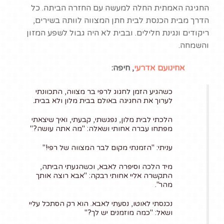
החגיגה האמתית החלה למעשה עם החזרה הביתה. כל
את כל קישורי האתר בקו
הדרך מבית הכנסת לבית חתן המצווה לוותה בשירים,
תחתון.
ריקודים ונגינת חלילים. ובבית לא היה גבול לשפע המזון
אנימציות ותכנים
והשמחה.
מהבהבים:
הכפתור
המתאים לכך בערכת
אחינועם אדרעי
, חיפה:
ההנגשה שבצד האתר ,
מאפשר להסתיר בלחיצה
כשהגיע הזמן לחגוג לרפי בר מצווה, התכוונתי
אחת את כל התכנים
לערוך את החגיגה באולם בבית מלון ולא בבית.
באתר הכוללים היבהובים
הלכתי לבית מלון, נפגשתי, קבעתי, ואיך שיצאתי
או תכנים המכילים תנועה
מפתחו עברה אחותי ושאלה: "מה אתה עושה?"
מהירה (אנימציות, טקסט
נע).
עניתי: "הזמנתי מקום לבר המצווה של רפי!"
למתקשי ראיה:
מתקשי
מיד הלכה וסיפרה לאבא, וכשהגעתי הביתה,
הראיה שבנינו יכולים
התקשרה אליי אחותי רבקה: "אבא רוצה אותך
להעזר בשני כפתורים
מהר".
הנמצאים בערכת
נכנסתי לאוטו, נסעתי לאבא. הוא רק הסתכל עליי
ההנגשה בצדו הימני של
ושאל: "כמה מוזמנים יש לך?"
האתר, האחד מסב את