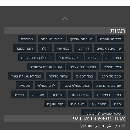
תגיות
דבר המשפחה
משפחת אדרעי
סיפורי משפחה
מתכונים
שורשים ראשונים
קנידלעך
כנפי עוף
רוגלה
קובה ממצה
בצק קובה
בלינצס
בצק לשטרודל
אורז לבן עם תבלינים
בצל-ממולא
בורקס רבקה צפת
עוגיות אגוזים וצימוקים
סמבוסק חלבי
בצק לספינג
עוגיות מדלנה
בצק לפשטידת בשר
עוגת שמרים פרג
בצק ממולא בכבד
לחם ממולא
פסטייה
בשר עם פטריות
שניצל בתנור
חביתיות
שטרודל
חצילים
סלט
מחמר עוף
דג לוקוס
סלט שועית
כיסוני כובעים למרק בוכרי
אתר משפחת אדרעי
קלר 4, חיפה, ישראל