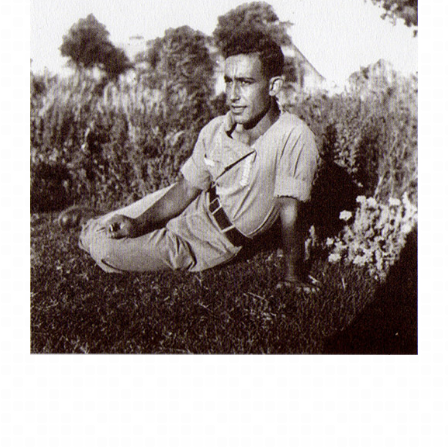
לאובייקטים הגרפיים
באתר יש חלופה
טקסטואלית (alt).
האתר מאפשר שינוי גודל
הגופן על ידי שימוש
במקש CTRL וגלגלת
העכבר וכן בלחיצה על
הכפתור המתאים בערכת
ההנגשה הנגללת בצד
האתר ונפתחת בלחיצה
על הסמלון של כסא
הגלגלים.
הקישורים באתר ברורים
ומכילים הסבר להיכן הם
מקשרים.
לחיצה על הכפתור
המתאים בערכת ההנגשה
שבצד האתר, מסמנת