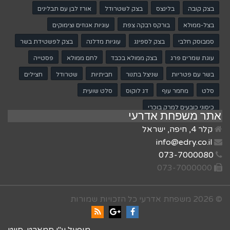
בצק קובה
בלינצס
בצק לשטרודל
אורז לבן עם תבלינים
האתר כולו לגוונים של
שחור ולבן, השני מעביר
בצל-ממולא
בורקס רבקה צפת
עוגיות אגוזים וצימוקים
את האתר כולו למצב של
סמבוסק חלבי
בצק לספינג
עוגיות מדלנה
בצק לפשטידת בשר
ניגודיות גבוהה.
עוגת שמרים פרג
בצק ממולא בכבד
לחם ממולא
פסטייה
× סגירת חלונית ההצהרה
בשר עם פטריות
שניצל בתנור
חביתיות
שטרודל
חצילים
סלט
מחמר עוף
דג לוקוס
סלט שועית
כיסוני כובעים למרק בוכרי
אתר משפחת אדרעי
קלר 4, חיפה, ישראל
info@edry.co.il
073-7000080
073-7000000
© 2026 משפחת אדרעי כל הזכויות שמורות