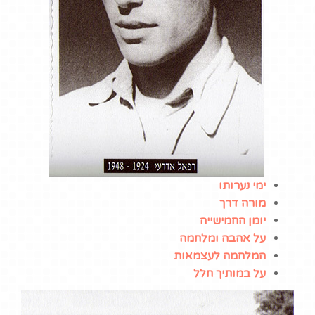
באתר:
אמצעי הניווט
וההתמצאות באתר
פשוטים ונוחים לשימוש.
תכני האתר כתובים
בשפה פשוטה וברורה
ומאורגנים היטב
באמצעות כותרות
ורשימות.
מבנה קבוע ואחיד
ימי נערותו
לנושאים, תתי הנושאים
מורה דרך
והדפים באתר.
יומן החמישייה
האתר מותאם לצפייה
על אהבה ומלחמה
בסוגי הדפדפנים השונים
המלחמה לעצמאות
(כמו כרום, פיירפוקס
על במותיך חלל
ואופרה)
האתר מותאם לסביבות
עבודה ברזולוציות שונות.