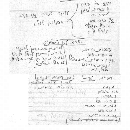
באתר:
אמצעי הניווט
וההתמצאות באתר
פשוטים ונוחים לשימוש.
תכני האתר כתובים
בשפה פשוטה וברורה
ומאורגנים היטב
באמצעות כותרות
ורשימות.
מבנה קבוע ואחיד
לנושאים, תתי הנושאים
והדפים באתר.
האתר מותאם לצפייה
בסוגי הדפדפנים השונים
(כמו כרום, פיירפוקס
ואופרה)
האתר מותאם לסביבות
עבודה ברזולוציות שונות.