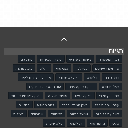
לאובייקטים הגרפיים
באתר יש חלופה
טקסטואלית (alt).
האתר מאפשר שינוי גודל
הגופן על ידי שימוש
במקש CTRL וגלגלת
העכבר וכן בלחיצה על
תגיות
הכפתור המתאים בערכת
דבר המשפחה
משפחת אדרעי
סיפורי משפחה
מתכונים
ההנגשה הנגללת בצד
האתר ונפתחת בלחיצה
שורשים ראשונים
קנידלעך
כנפי עוף
רוגלה
קובה ממצה
על הסמלון של כסא
בצק קובה
בלינצס
בצק לשטרודל
אורז לבן עם תבלינים
הגלגלים.
בצל-ממולא
בורקס רבקה צפת
עוגיות אגוזים וצימוקים
הקישורים באתר ברורים
סמבוסק חלבי
בצק לספינג
עוגיות מדלנה
בצק לפשטידת בשר
ומכילים הסבר להיכן הם
מקשרים.
עוגת שמרים פרג
בצק ממולא בכבד
לחם ממולא
פסטייה
לחיצה על הכפתור
בשר עם פטריות
שניצל בתנור
חביתיות
שטרודל
חצילים
המתאים בערכת ההנגשה
סלט
מחמר עוף
דג לוקוס
סלט שועית
שבצד האתר, מסמנת