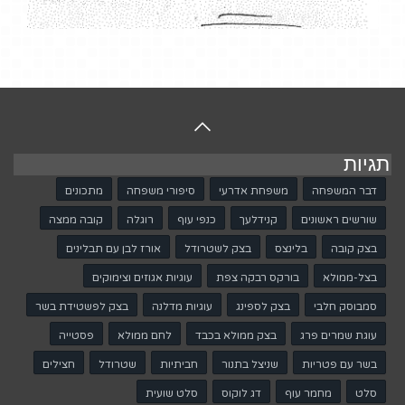
לאובייקטים הגרפיים
באתר יש חלופה
טקסטואלית (alt).
האתר מאפשר שינוי גודל
הגופן על ידי שימוש
במקש CTRL וגלגלת
העכבר וכן בלחיצה על
תגיות
הכפתור המתאים בערכת
דבר המשפחה
משפחת אדרעי
סיפורי משפחה
מתכונים
ההנגשה הנגללת בצד
האתר ונפתחת בלחיצה
שורשים ראשונים
קנידלעך
כנפי עוף
רוגלה
קובה ממצה
על הסמלון של כסא
בצק קובה
בלינצס
בצק לשטרודל
אורז לבן עם תבלינים
הגלגלים.
בצל-ממולא
בורקס רבקה צפת
עוגיות אגוזים וצימוקים
הקישורים באתר ברורים
סמבוסק חלבי
בצק לספינג
עוגיות מדלנה
בצק לפשטידת בשר
ומכילים הסבר להיכן הם
מקשרים.
עוגת שמרים פרג
בצק ממולא בכבד
לחם ממולא
פסטייה
לחיצה על הכפתור
בשר עם פטריות
שניצל בתנור
חביתיות
שטרודל
חצילים
המתאים בערכת ההנגשה
סלט
מחמר עוף
דג לוקוס
סלט שועית
שבצד האתר, מסמנת