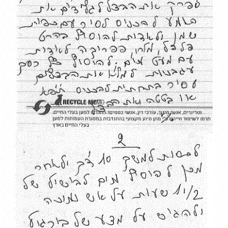
באתר:
אמצעי הניווט
וההתמצאות באתר
פשוטים ונוחים לשימוש.
תכני האתר כתובים
בשפה פשוטה וברורה
ומאורגנים היטב
באמצעות כותרות
ורשימות.
מבנה קבוע ואחיד
לנושאים, תתי הנושאים
והדפים באתר.
האתר מותאם לצפייה
בסוגי הדפדפנים השונים
(כמו כרום, פיירפוקס
ואופרה)
האתר מותאם לסביבות
עבודה ברזולוציות שונות.